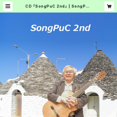
CD 「SongPuC 2nd」 | SongPuC
Music Shop