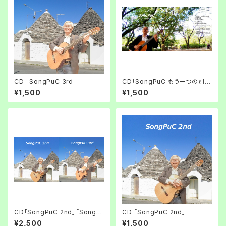
CD 「SongPuC 3rd」
CD「SongPuC もう一つの別の
未来へ」
¥1,500
¥1,500
CD「SongPuC 2nd」「SongP
CD 「SongPuC 2nd」
uC 3rd」セット
¥2,500
¥1,500